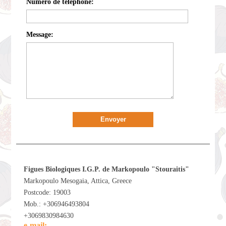
Numéro de téléphone:
Message:
Envoyer
Figues Biologiques I.G.P. de Markopoulo "Stouraitis"
Markopoulo Mesogaia, Attica, Greece
Postcode: 19003
Mob.: +306946493804
+3069830984630
e-mail: